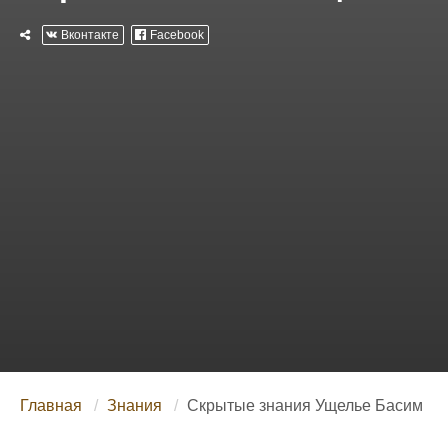
Вконтакте
Facebook
Главная
Знания
Скрытые знания Ущелье Басим